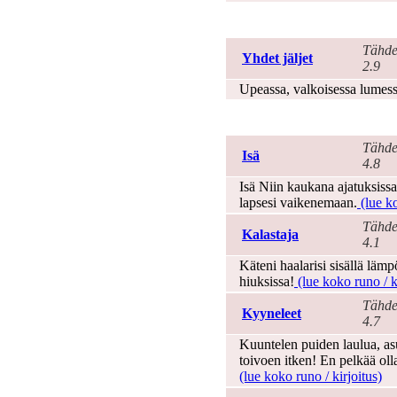
Matka
Tähde
Yhdet jäljet
2.9
Upeassa, valkoisessa lumess
Mies
Tähde
Isä
4.8
Isä Niin kaukana ajatuksissas
lapsesi vaikenemaan.
(lue ko
Tähde
Kalastaja
4.1
Käteni haalarisi sisällä lämp
hiuksissa!
(lue koko runo / k
Tähde
Kyyneleet
4.7
Kuuntelen puiden laulua, asu
toivoen itken! En pelkää oll
(lue koko runo / kirjoitus)