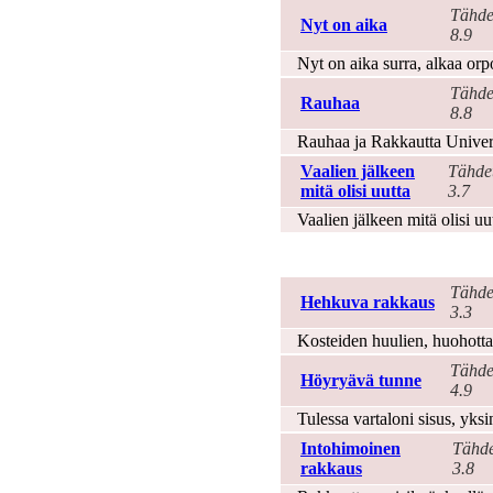
Tähde
Nyt on aika
8.9
Nyt on aika surra, alkaa orp
Tähde
Rauhaa
8.8
Rauhaa ja Rakkautta Univer
Vaalien jälkeen
Tähde
mitä olisi uutta
3.7
Vaalien jälkeen mitä olisi uu
Rakkaus
Tähde
Hehkuva rakkaus
3.3
Kosteiden huulien, huohotta
Tähde
Höyryävä tunne
4.9
Tulessa vartaloni sisus, yks
Intohimoinen
Tähde
rakkaus
3.8