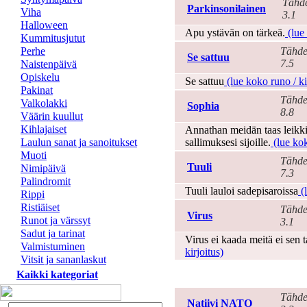
Tähde
Parkinsonilainen
Viha
3.1
Halloween
Apu ystävän on tärkeä.
(lue 
Kummitusjutut
Perhe
Tähde
Se sattuu
7.5
Naistenpäivä
Opiskelu
Se sattuu
(lue koko runo / ki
Pakinat
Tähde
Valkolakki
Sophia
8.8
Väärin kuullut
Kihlajaiset
Annathan meidän taas leik
Laulun sanat ja sanoitukset
sallimuksesi sijoille.
(lue kok
Muoti
Tähde
Tuuli
Nimipäivä
7.3
Palindromit
Tuuli lauloi sadepisaroissa
(l
Rippi
Ristiäiset
Tähde
Virus
Runot ja värssyt
3.1
Sadut ja tarinat
Virus ei kaada meitä ei sen t
Valmistuminen
kirjoitus)
Vitsit ja sananlaskut
Kaikki kategoriat
Epätoivo
Tähde
Natiivi NATO