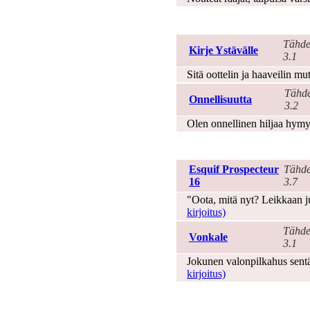
Onni
Tähde
Kirje Ystävälle
3.1
Sitä oottelin ja haaveilin m
Tähde
Onnellisuutta
3.2
Olen onnellinen hiljaa hymy
Pakinat
Esquif Prospecteur
Tähde
16
3.7
"Oota, mitä nyt? Leikkaan ju
kirjoitus)
Tähde
Vonkale
3.1
Jokunen valonpilkahus sentä
kirjoitus)
Politiikka