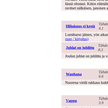
läsnä olostasi. Kiitos elämäl
ravitset nälkäisen, janoisen a
Uusi vuosi
Tähde
Hiljaisuus ei kestä
4.1
Lumiharso jäinen, yön aikan
runo / kirjoitus)
Tähde
Juhlat on juhlittu
8.3
Joulun juhlat on juhlittu ja
Vanhuus
Tähde
Wanhana
6.6
Nuorena viriili rakkaus kukk
Vappu
Tähde
Vappu
3.9