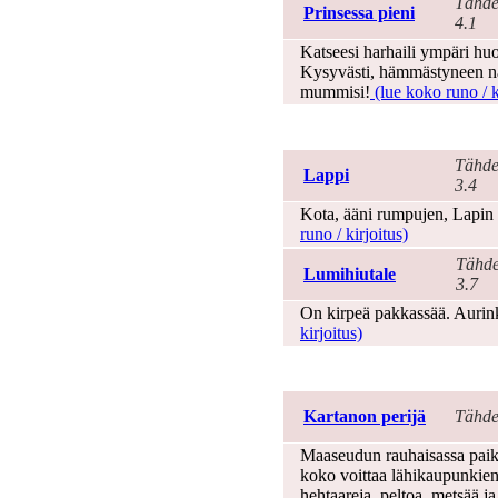
Tähde
Prinsessa pieni
4.1
Katseesi harhaili ympäri huo
Kysyvästi, hämmästyneen nä
mummisi!
(lue koko runo / k
Talvi
Tähde
Lappi
3.4
Kota, ääni rumpujen, Lapin t
runo / kirjoitus)
Tähde
Lumihiutale
3.7
On kirpeä pakkassää. Aurink
kirjoitus)
Tarinat
Kartanon perijä
Tähde
Maaseudun rauhaisassa paikas
koko voittaa lähikaupunkien
hehtaareja, peltoa, metsää ja