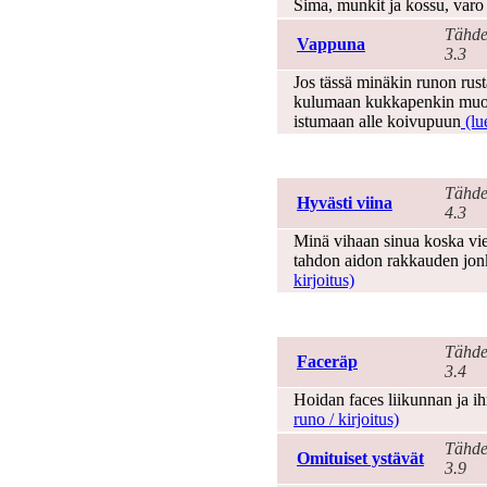
Sima, munkit ja kossu, varo e
Tähde
Vappuna
3.3
Jos tässä minäkin runon rus
kulumaan kukkapenkin muokk
istumaan alle koivupuun
(lu
Viha
Tähde
Hyvästi viina
4.3
Minä vihaan sinua koska vie
tahdon aidon rakkauden jon
kirjoitus)
Ystävyys
Tähde
Faceräp
3.4
Hoidan faces liikunnan ja ihm
runo / kirjoitus)
Tähde
Omituiset ystävät
3.9