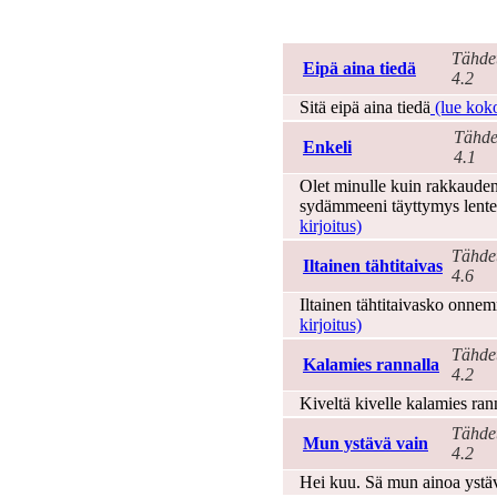
Sanoitukset
Tähde
Eipä aina tiedä
4.2
Sitä eipä aina tiedä
(lue koko
Tähde
Enkeli
4.1
Olet minulle kuin rakkauden 
sydämmeeni täyttymys lentel
kirjoitus)
Tähde
Iltainen tähtitaivas
4.6
Iltainen tähtitaivasko onne
kirjoitus)
Tähde
Kalamies rannalla
4.2
Kiveltä kivelle kalamies ran
Tähde
Mun ystävä vain
4.2
Hei kuu. Sä mun ainoa ystäv