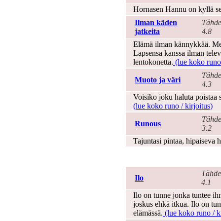
Hornasen Hannu on kyllä se
Ilman käden
Tähde
jatkeita
4.8
Elämä ilman kännykkää. Mets
Lapsensa kanssa ilman telev
lentokonetta.
(lue koko runo 
Tähde
Muoto ja väri
4.3
Voisiko joku haluta poistaa s
(lue koko runo / kirjoitus)
Tähde
Runous
3.2
Tajuntasi pintaa, hipaiseva h
Ilo
Tähde
Ilo
4.1
Ilo on tunne jonka tuntee i
joskus ehkä itkua. Ilo on t
elämässä.
(lue koko runo / ki