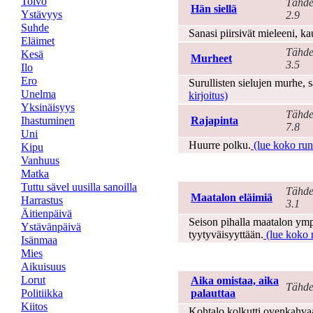
Toivo
Tähde
Hän siellä
Ystävyys
2.9
Suhde
Sanasi piirsivät mieleeni, ka
Eläimet
Tähde
Kesä
Murheet
3.5
Ilo
Ero
Surullisten sielujen murhe, 
Unelma
kirjoitus)
Yksinäisyys
Tähde
Ihastuminen
Rajapinta
7.8
Uni
Huurre polku.
(lue koko runo
Kipu
Vanhuus
Eläimet
Matka
Tuttu sävel uusilla sanoilla
Tähde
Maatalon eläimiä
Harrastus
3.1
Äitienpäivä
Seison pihalla maatalon ympä
Ystävänpäivä
tyytyväisyyttään.
(lue koko r
Isänmaa
Mies
Elämä
Aikuisuus
Lorut
Aika omistaa, aika
Tähde
Politiikka
palauttaa
Kiitos
Kohtalo kolkutti ovenkahvaa,