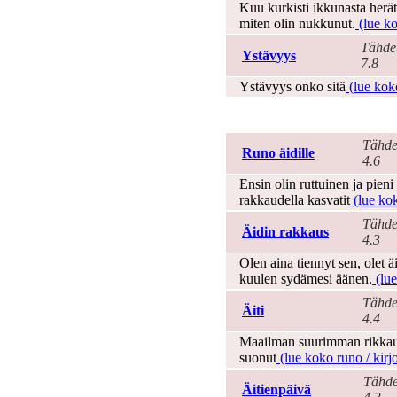
Kuu kurkisti ikkunasta herätt
miten olin nukkunut.
(lue ko
Tähde
Ystävyys
7.8
Ystävyys onko sitä
(lue koko
Äitienpäivä
Tähde
Runo äidille
4.6
Ensin olin ruttuinen ja pien
rakkaudella kasvatit
(lue kok
Tähde
Äidin rakkaus
4.3
Olen aina tiennyt sen, olet ä
kuulen sydämesi äänen.
(lue
Tähde
Äiti
4.4
Maailman suurimman rikkaud
suonut
(lue koko runo / kirjo
Tähde
Äitienpäivä