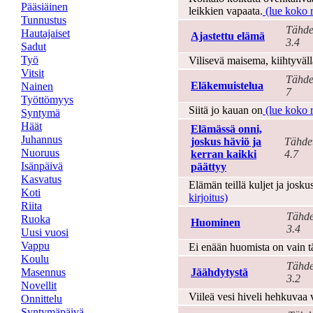
Pääsiäinen
leikkien vapaata.
(lue koko r
Tunnustus
Tähde
Hautajaiset
Ajastettu elämä
3.4
Sadut
Työ
Vilisevä maisema, kiihtyväl
Vitsit
Tähde
Eläkemuistelua
Nainen
7
Työttömyys
Siitä jo kauan on
(lue koko r
Syntymä
Häät
Elämässä onni,
Juhannus
joskus häviö ja
Tähde
Nuoruus
kerran kaikki
4.7
Isänpäivä
päättyy
Kasvatus
Elämän teillä kuljet ja josku
Koti
kirjoitus)
Riita
Tähde
Ruoka
Huominen
3.4
Uusi vuosi
Vappu
Ei enään huomista on vain t
Koulu
Tähde
Masennus
Jäähdytystä
3.2
Novellit
Viileä vesi hiveli hehkuvaa 
Onnittelu
Syntymäpäivä