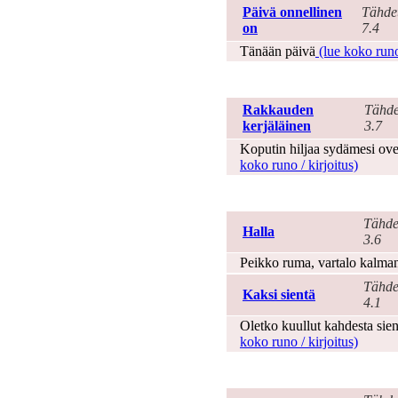
Päivä onnellinen
Tähde
on
7.4
Tänään päivä
(lue koko runo 
Suhde
Rakkauden
Tähde
kerjäläinen
3.7
Koputin hiljaa sydämesi ovel
koko runo / kirjoitus)
Syksy
Tähde
Halla
3.6
Peikko ruma, vartalo kalman
Tähde
Kaksi sientä
4.1
Oletko kuullut kahdesta sien
koko runo / kirjoitus)
Syntymä