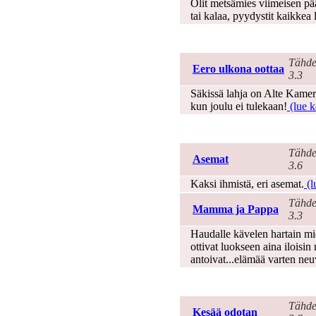
Olit metsämies viimeisen pääl
tai kalaa, pyydystit kaikkea
Joulu
Tähde
Eero ulkona oottaa
3.3
Säkissä lahja on Alte Kamera
kun joulu ei tulekaan!
(lue k
Kaipaus
Tähde
Asemat
3.6
Kaksi ihmistä, eri asemat.
(l
Tähde
Mamma ja Pappa
3.3
Haudalle kävelen hartain mi
ottivat luokseen aina iloisin
antoivat...elämää varten neu
Kesä
Tähde
Kesää odotan