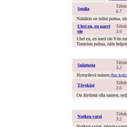
Tähde
Soulia
6.7
Näitäkin on tullut puitua, sii
Uhri en, en narri
Tähde
ole
3.6
Uhri en, en narri ole Yön tun
Tunteista puhua, näin helpo
Nainen
Tähde
Sulatusta
3.2
Hymyilevä nainen
(lue koko 
Tähde
Täyskäsi
3.6
On älytöntä olla nainen, nelj
Nuoruus
Tähde
Notkea varsi
3.2
Notkeat raajat, taipuisa varsi