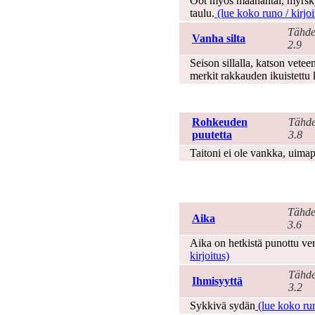
Oot myös maanantai, myrsk
taulu.
(lue koko runo / kirjoi
Tähde
Vanha silta
2.9
Seison sillalla, katson vete
merkit rakkauden ikuistettu
Sadut
Rohkeuden
Tähde
puutetta
3.8
Taitoni ei ole vankka, uima
Sananlaskut ja
aforismit
Tähde
Aika
3.6
Aika on hetkistä punottu ve
kirjoitus)
Tähde
Ihmisyyttä
3.2
Sykkivä sydän
(lue koko run