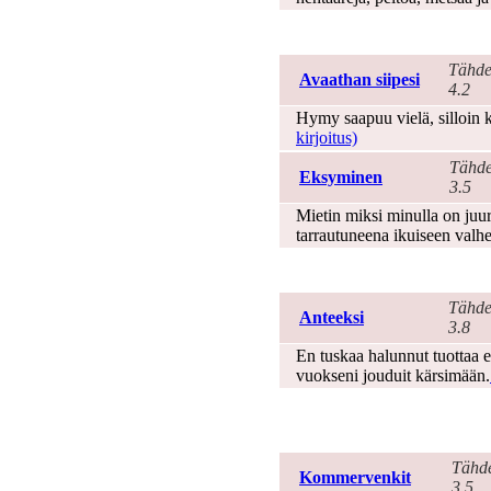
Toivo
Tähde
Avaathan siipesi
4.2
Hymy saapuu vielä, silloin ku
kirjoitus)
Tähde
Eksyminen
3.5
Mietin miksi minulla on juur
tarrautuneena ikuiseen valh
Tunnustus
Tähde
Anteeksi
3.8
En tuskaa halunnut tuottaa 
vuokseni jouduit kärsimään.
Tuttu sävel uusilla
sanoilla
Tähde
Kommervenkit
3.5