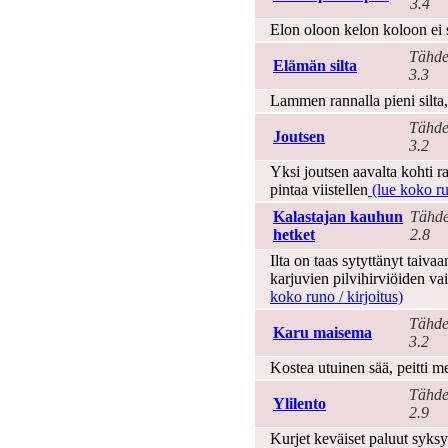
3.4
Elon oloon kelon koloon ei
Tähde
Elämän silta
3.3
Lammen rannalla pieni silta, 
Tähde
Joutsen
3.2
Yksi joutsen aavalta kohti r
pintaa viistellen
(lue koko run
Kalastajan kauhun
Tähde
hetket
2.8
Ilta on taas sytyttänyt taiv
karjuvien pilvihirviöiden va
koko runo / kirjoitus)
Tähde
Karu maisema
3.2
Kostea utuinen sää, peitti me
Tähde
Ylilento
2.9
Kurjet keväiset paluut syksy