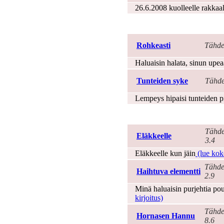
26.6.2008 kuolleelle rakkaall
Ihastuminen
Rohkeasti
Tähde
Haluaisin halata, sinun upea
Tunteiden syke
Tähde
Lempeys hipaisi tunteiden p
Ihminen
Tähde
Eläkkeelle
3.4
Eläkkeelle kun jäin
(lue koko
Tähde
Haihtuva elementti
2.9
Minä haluaisin purjehtia pout
kirjoitus)
Tähde
Hornasen Hannu
8.6