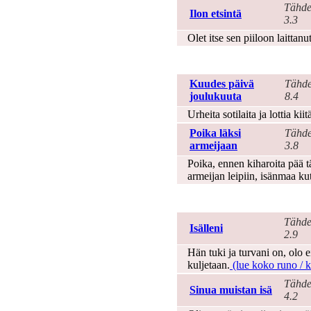
Tähde
Ilon etsintä
3.3
Olet itse sen piiloon laittan
Isänmaa
Kuudes päivä
Tähde
joulukuuta
8.4
Urheita sotilaita ja lottia ki
Poika läksi
Tähde
armeijaan
3.8
Poika, ennen kiharoita pää tä
armeijan leipiin, isänmaa ku
Isänpäivä
Tähde
Isälleni
2.9
Hän tuki ja turvani on, olo 
kuljetaan.
(lue koko runo / ki
Tähde
Sinua muistan isä
4.2