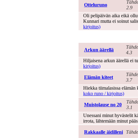
Tähde
Otteluruno
2.9
Oli pelipäivän aika eikä ollu
Kunnari mutta ei soinut sal
kirjoitus)
Hautajaiset
Tähde
Arkun äärellä
4.3
Hiljaisena arkun äärellä ei t
kirjoitus)
Tähde
Elämän kiteet
3.7
Hiekka tiimalasissa elämän 
koko runo / kirjoitus)
Tähde
Muistolause no 20
3.1
Unessani minut hyvästelit kätt
irrota, lähtemään minut pääs
Rakkaalle äidilleni
Tähde