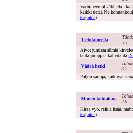
Varttuneempi väki jekut kaikk
kaikki tietää Ne konnankouku
kirjoitus)
Työ
Tähde
Tietokoneella
3.1
Aivot jumissa silmiä kirvele
taukojumppaa kahvitauko
(l
Tähde
Väärä hetki
3.2
Paljon sanoja, kaikuvat seinä
Työttömyys
Tähde
Monen kohtalona
2.9
Kireä vyö, reikiä lisää, mahd
kirjoitus)
Unelma