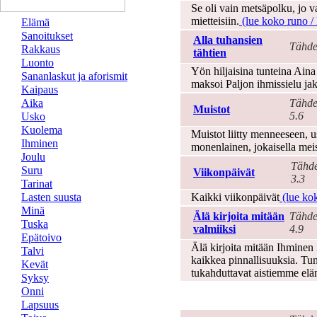
Se oli vain metsäpolku, jo 
mietteisiin.
(lue koko runo / k
Elämä
Sanoitukset
Alla tuhansien
Tähde
Rakkaus
tähtien
Luonto
Yön hiljaisina tunteina Ain
Sananlaskut ja aforismit
maksoi Paljon ihmissielu jak
Kaipaus
Aika
Tähde
Muistot
5.6
Usko
Kuolema
Muistot liitty menneeseen, 
Ihminen
monenlainen, jokaisella mei
Joulu
Tähde
Suru
Viikonpäivät
3.3
Tarinat
Lasten suusta
Kaikki viikonpäivät
(lue kok
Minä
Älä kirjoita mitään
Tähde
Tuska
valmiiksi
4.9
Epätoivo
Älä kirjoita mitään Ihminen 
Talvi
kaikkea pinnallisuuksia. Tu
Kevät
tukahduttavat aistiemme e
Syksy
Onni
Aikuisuus
Lapsuus