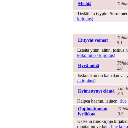
Miehiä
Tähde
Tiedäthän tyypin: Sormimerke
kirjoitus)
Minä
Tähde
Ehtyvät voimat
5.1
Esteitä ylitin, alitin, joskus
koko runo / kirjoitus)
Tähde
Hyvä minä
2.8
Joskus kun on kamalan väsy
/ kirjoitus)
Tähde
Kylmettynyt elämä
3.3
Kalpea haamu, leijuen.
(lue 
Oppimattoman
Tähde
lyriikkaa
3.9
Katselin runokirjoja kirjakau
muutamin vedoin.
(lue koko 