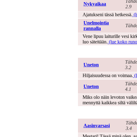
Tähde
Nykyaikaa
2.9
Ajatukseni tässä hetkessä.
(l
Unelmointia
Tähde
rannalla
Vene lipuu laiturille vesi k
luo säteitään.
(lue koko runo 
Uni
Tähde
Uneton
3.2
Hiljaisuudessa on voimaa.
(l
Tähde
Uneton
4.1
Miks olo näin levoton vaikea
mennyttä kaikkea siltä välilt
Usko
Tähde
Aasinvarsasi
3.4
Mestari! Tässä minä olen, aa