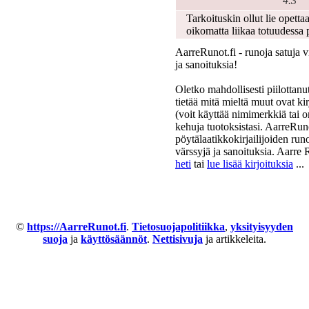
4.3
Tarkoituskin ollut lie opetta
oikomatta liikaa totuudessa
AarreRunot.fi - runoja satuja v
ja sanoituksia!
Oletko mahdollisesti piilottanut
tietää mitä mieltä muut ovat ki
(voit käyttää nimimerkkiä tai o
kehuja tuotoksistasi. AarreRun
pöytälaatikkokirjailijoiden runo
värssyjä ja sanoituksia. Aarre 
heti
tai
lue lisää kirjoituksia
...
©
https://AarreRunot.fi
.
Tietosuojapolitiikka
,
yksityisyyden
suoja
ja
käyttösäännöt
.
Nettisivuja
ja artikkeleita.