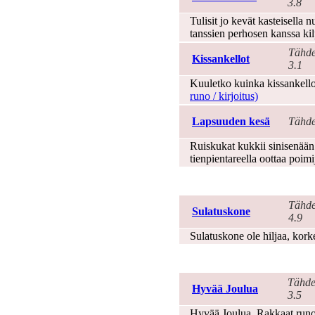
3.8
Tulisit jo kevät kasteisella 
tanssien perhosen kanssa ki
Tähde
Kissankellot
3.1
Kuuletko kuinka kissankello
runo / kirjoitus)
Lapsuuden kesä
Tähde
Ruiskukat kukkii sinisenään
tienpientareella oottaa poimi
Kevät
Tähde
Sulatuskone
4.9
Sulatuskone ole hiljaa, kork
Kiitos
Tähde
Hyvää Joulua
3.5
Hyvää Joulua. Rakkaat runoili