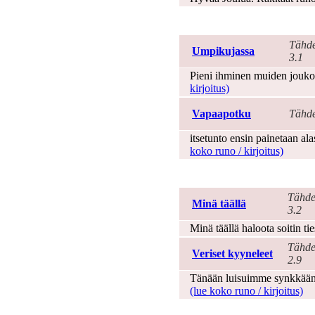
Kipu
Tähde
Umpikujassa
3.1
Pieni ihminen muiden joukos
kirjoitus)
Vapaapotku
Tähde
itsetunto ensin painetaan alas
koko runo / kirjoitus)
Kuolema
Tähde
Minä täällä
3.2
Minä täällä haloota soitin tie
Tähde
Veriset kyyneleet
2.9
Tänään luisuimme synkkään 
(lue koko runo / kirjoitus)