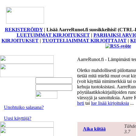
REKISTERÖIDY
|
Lisää AarreRunot.fi suosikkeihisi! (CTRL-
LUETUIMMAT KIRJOITUKSET
|
PARHAIKSI ARVI
KIRJOITUKSET
|
TUOTTELIAIMMAT KIRJOITTAJAT
|
K
AarreRunot.fi - Lämpimästi te
Oletko mahdollisesti piilottanut
tietää mitä mieltä muut ovat ki
(voit käyttää nimimerkkiä tai o
kehuja tuotoksistasi. AarreRun
pöytälaatikkokirjailijoiden runo
värssyjä ja sanoituksia. Aarre 
heti
tai
lue lisää kirjoituksia
...
Unohtuiko salasana?
Aika
Uusi käyttäjä?
Tähde
Aika kiitää
3.7