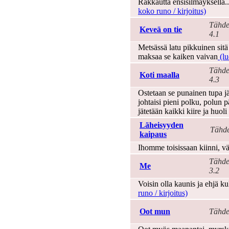
Rakkautta ensisilmäyksellä..
koko runo / kirjoitus)
Tähde
Keveä on tie
4.1
Metsässä latu pikkuinen si
maksaa se kaiken vaivan
(lu
Tähde
Koti maalla
4.3
Ostetaan se punainen tupa j
johtaisi pieni polku, polun p
jätetään kaikki kiire ja huoli
Läheisyyden
Tähde
kaipaus
Ihomme toisissaan kiinni, vä
Tähde
Me
3.2
Voisin olla kaunis ja ehjä k
runo / kirjoitus)
Oot mun
Tähde