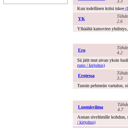
3.3
Kun todellinen kriisi iskee
(l
Tähde
YK
2.6
Ylhäältä katsovien yhdistys.
Ero
Tähde
Ero
4.2
Sä jätit mut aivan yksin luuli
runo / kirjoitus)
Tähde
Erotessa
3.3
Tunsin pehmeän vartalon, s
Harrastus
Tähde
Luomisviima
4.7
Annan siveltimille kohdun, s
/ kirjoitus)