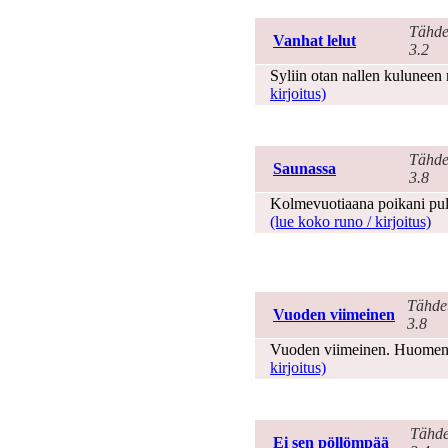
Lapsuus
Tähde
Vanhat lelut
3.2
Syliin otan nallen kuluneen 
kirjoitus)
Lasten suusta
Tähde
Saunassa
3.8
Kolmevuotiaana poikani pulpu
(lue koko runo / kirjoitus)
Laulun sanat ja
sanoitukset
Tähde
Vuoden viimeinen
3.8
Vuoden viimeinen. Huomen
kirjoitus)
Luonto
Tähde
Ei sen pöllömpää