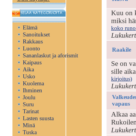
Kuu on k
miksi hä
Elämä
koko runo 
Sanoitukset
Lukukert
Rakkaus
Luonto
Raakile
Sananlaskut ja aforismit
Kaipaus
Se on va
Aika
sille ai
Usko
kirjoitus)
Kuolema
Lukukert
Ihminen
Valkeude
Joulu
vapaus
Suru
Tarinat
Alkaa aa
Lasten suusta
Rukoilem
Minä
Lukukert
Tuska