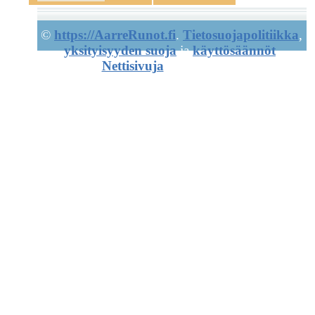
©
https://AarreRunot.fi
.
Tietosuojapolitiikka
,
yksityisyyden suoja
ja
käyttösäännöt
.
Nettisivuja
ja artikkeleita.