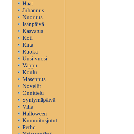
Häät
Juhannus
Nuoruus
Isänpäivä
Kasvatus
Koti
Riita
Ruoka
Uusi vuosi
Vappu
Koulu
Masennus
Novellit
Onnittelu
Syntymäpäivä
Viha
Halloween
Kummitusjutut
Perhe