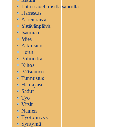
Tuttu sävel uusilla sanoilla
Harrastus
Äitienpäivä
Ystävänpäivä
Isänmaa
Mies
Aikuisuus
Lorut
Politiikka
Kiitos
Pääsiäinen
Tunnustus
Hautajaiset
Sadut
Työ
Vitsit
Nainen
Työttömyys
Syntymä