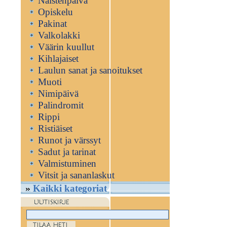
Naistenpäivä
Opiskelu
Pakinat
Valkolakki
Väärin kuullut
Kihlajaiset
Laulun sanat ja sanoitukset
Muoti
Nimipäivä
Palindromit
Rippi
Ristiäiset
Runot ja värssyt
Sadut ja tarinat
Valmistuminen
Vitsit ja sananlaskut
Kaikki kategoriat