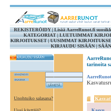
REKISTERÖIDY
|
Lisää AarreRunot.fi suosik
KATEGORIAT
|
LUETUIMMAT KIRJO
KIRJOITUKSET
|
UUSIMMAT KIRJOITUKS
KIRJAUDU SISÄÄN
|
SÄÄ
AarreRunot
tarinoita 
AarreRuno
Kasvatusru
Unohtuiko salasana?
Kasvat
Uusi käyttäjä?
Kasvu