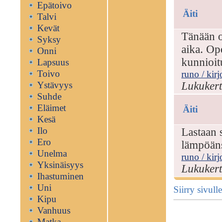
Epätoivo
Äiti
Talvi
Kevät
Tänään ol
Syksy
aika. Ope
Onni
kunnioit
Lapsuus
Toivo
runo / kirj
Ystävyys
Lukukert
Suhde
Eläimet
Äiti
Kesä
Ilo
Lastaan 
Ero
lämpöäns
Unelma
runo / kirj
Yksinäisyys
Lukukert
Ihastuminen
Uni
Siirry sivu
Kipu
Vanhuus
Matka