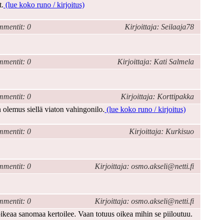
t.
(lue koko runo / kirjoitus)
mentit: 0
Kirjoittaja: Seilaaja78
mentit: 0
Kirjoittaja: Kati Salmela
mentit: 0
Kirjoittaja: Korttipakka
n olemus siellä viaton vahingonilo.
(lue koko runo / kirjoitus)
mentit: 0
Kirjoittaja: Kurkisuo
mentit: 0
Kirjoittaja: osmo.akseli@netti.fi
mentit: 0
Kirjoittaja: osmo.akseli@netti.fi
 oikeaa sanomaa kertoilee. Vaan totuus oikea mihin se piiloutuu.