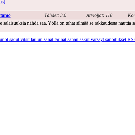
us)
utamo
Tähdet: 3.6
Arvioijat: 118
Kom
e salaisuuksia nähdä saa. Yöllä on tuhat silmää se rakkaudesta nauttia s