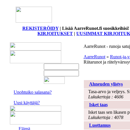
REKISTERÖIDY
|
Lisää AarreRunot.fi suosikkeihis
KIRJOITUKSET
|
UUSIMMAT KIRJOITU
AarreRunot - runoja satuja
AarreRunot
»
Runot-ja-v
Riitarunot ja riitelyvärssy
Riita
Ahneuden ylistys
Tasa-arvo ja veljeys. S
Unohtuiko salasana?
Lukukertoja : 4606
Uusi käyttäjä?
Isket taas
Isket taas sen likasen
Lukukertoja : 4078
Luottamus
Elämä