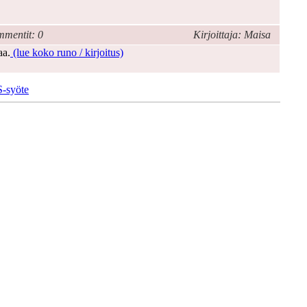
mentit: 0
Kirjoittaja: Maisa
aa.
(lue koko runo / kirjoitus)