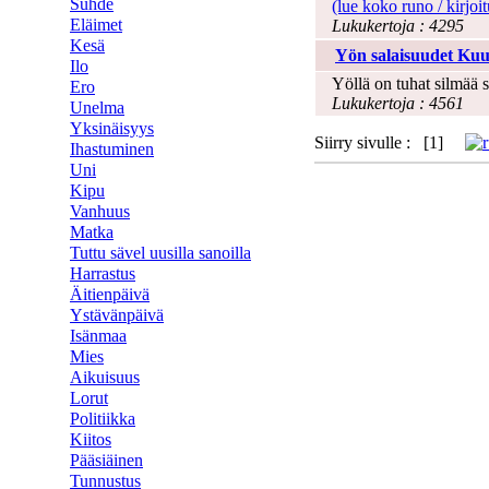
Suhde
(lue koko runo / kirjoit
Eläimet
Lukukertoja : 4295
Kesä
Yön salaisuudet Ku
Ilo
Yöllä on tuhat silmää s
Ero
Lukukertoja : 4561
Unelma
Yksinäisyys
Siirry sivulle : [1]
Ihastuminen
Uni
Kipu
Vanhuus
Matka
Tuttu sävel uusilla sanoilla
Harrastus
Äitienpäivä
Ystävänpäivä
Isänmaa
Mies
Aikuisuus
Lorut
Politiikka
Kiitos
Pääsiäinen
Tunnustus