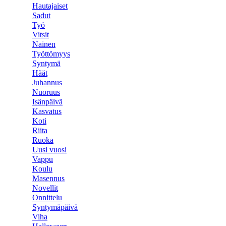
Hautajaiset
Sadut
Työ
Vitsit
Nainen
Työttömyys
Syntymä
Häät
Juhannus
Nuoruus
Isänpäivä
Kasvatus
Koti
Riita
Ruoka
Uusi vuosi
Vappu
Koulu
Masennus
Novellit
Onnittelu
Syntymäpäivä
Viha