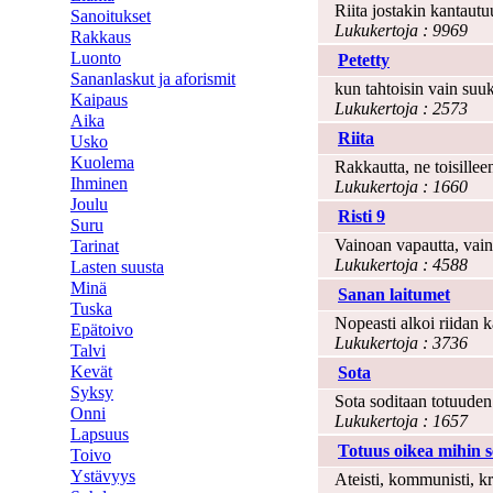
Riita jostakin kantaut
Sanoitukset
Lukukertoja : 9969
Rakkaus
Luonto
Petetty
Sananlaskut ja aforismit
kun tahtoisin vain suu
Kaipaus
Lukukertoja : 2573
Aika
Riita
Usko
Kuolema
Rakkautta, ne toisilleen
Ihminen
Lukukertoja : 1660
Joulu
Risti 9
Suru
Vainoan vapautta, vaino
Tarinat
Lukukertoja : 4588
Lasten suusta
Minä
Sanan laitumet
Tuska
Nopeasti alkoi riidan 
Epätoivo
Lukukertoja : 3736
Talvi
Kevät
Sota
Syksy
Sota soditaan totuuden
Onni
Lukukertoja : 1657
Lapsuus
Totuus oikea mihin se
Toivo
Ystävyys
Ateisti, kommunisti, kr