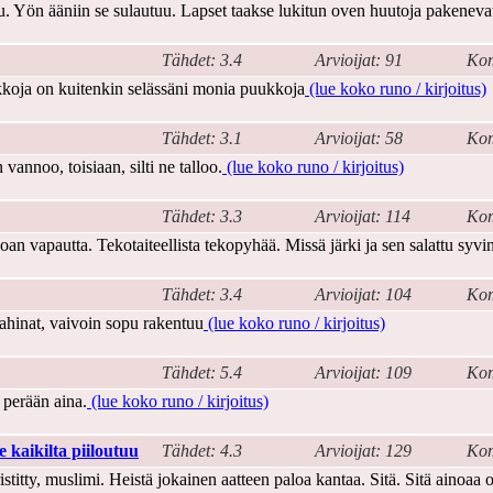
uu. Yön ääniin se sulautuu. Lapset taakse lukitun oven huutoja pakeneva
Tähdet: 3.4
Arvioijat: 91
Kom
kkoja on kuitenkin selässäni monia puukkoja
(lue koko runo / kirjoitus)
Tähdet: 3.1
Arvioijat: 58
Kom
 vannoo, toisiaan, silti ne talloo.
(lue koko runo / kirjoitus)
Tähdet: 3.3
Arvioijat: 114
Kom
an vapautta. Tekotaiteellista tekopyhää. Missä järki ja sen salattu syvi
Tähdet: 3.4
Arvioijat: 104
Kom
kahinat, vaivoin sopu rakentuu
(lue koko runo / kirjoitus)
Tähdet: 5.4
Arvioijat: 109
Kom
 perään aina.
(lue koko runo / kirjoitus)
 kaikilta piiloutuu
Tähdet: 4.3
Arvioijat: 129
Kom
istitty, muslimi. Heistä jokainen aatteen paloa kantaa. Sitä. Sitä ainoaa