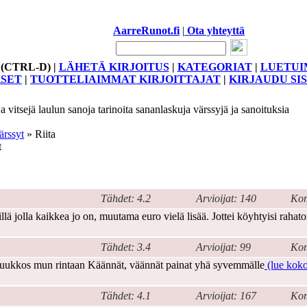
AarreRunot.fi
|
Ota yhteyttä
i! (CTRL-D) |
LÄHETÄ KIRJOITUS
|
KATEGORIAT
|
LUETUI
KSET
|
TUOTTELIAIMMAT KIRJOITTAJAT
|
KIRJAUDU SI
 vitsejä laulun sanoja tarinoita sananlaskuja värssyjä ja sanoituksia
ärssyt
» Riita
t
Tähdet: 4.2
Arvioijat: 140
Kom
illä jolla kaikkea jo on, muutama euro vielä lisää. Jottei köyhtyisi rahat
Tähdet: 3.4
Arvioijat: 99
Kom
 puukkos mun rintaan Käännät, väännät painat yhä syvemmälle
(lue koko 
Tähdet: 4.1
Arvioijat: 167
Kom