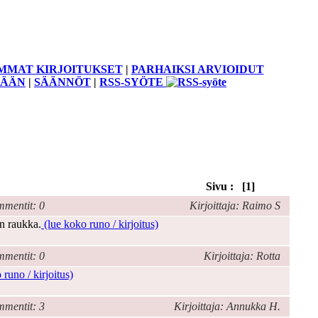
MMAT KIRJOITUKSET
|
PARHAIKSI ARVIOIDUT
SÄÄN
|
SÄÄNNÖT
|
RSS-SYÖTE
Sivu : [1]
mentit: 0
Kirjoittaja: Raimo S
on raukka.
(lue koko runo / kirjoitus)
mentit: 0
Kirjoittaja: Rotta
runo / kirjoitus)
mentit: 3
Kirjoittaja: Annukka H.