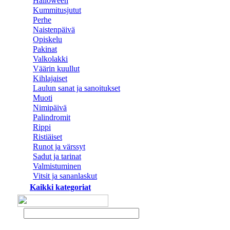
Halloween
Kummitusjutut
Perhe
Naistenpäivä
Opiskelu
Pakinat
Valkolakki
Väärin kuullut
Kihlajaiset
Laulun sanat ja sanoitukset
Muoti
Nimipäivä
Palindromit
Rippi
Ristiäiset
Runot ja värssyt
Sadut ja tarinat
Valmistuminen
Vitsit ja sananlaskut
Kaikki kategoriat