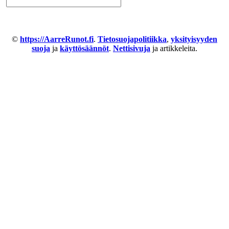
©
https://AarreRunot.fi
.
Tietosuojapolitiikka
,
yksityisyyden
suoja
ja
käyttösäännöt
.
Nettisivuja
ja artikkeleita.