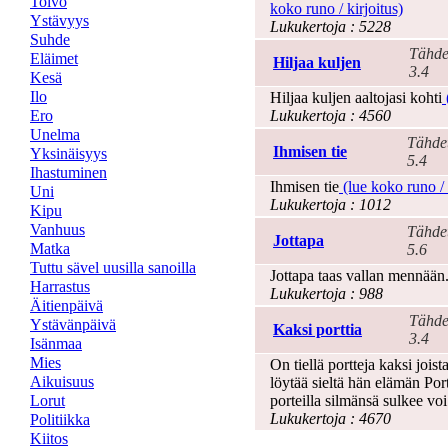
Toivo
koko runo / kirjoitus)
Ystävyys
Lukukertoja : 5228
Suhde
Tähde
Eläimet
Hiljaa kuljen
3.4
Kesä
Ilo
Hiljaa kuljen aaltojasi kohti
Ero
Lukukertoja : 4560
Unelma
Tähde
Ihmisen tie
Yksinäisyys
5.4
Ihastuminen
Ihmisen tie
(lue koko runo / 
Uni
Lukukertoja : 1012
Kipu
Vanhuus
Tähde
Jottapa
Matka
5.6
Tuttu sävel uusilla sanoilla
Jottapa taas vallan mennään
Harrastus
Lukukertoja : 988
Äitienpäivä
Tähde
Ystävänpäivä
Kaksi porttia
3.4
Isänmaa
Mies
On tiellä portteja kaksi jois
Aikuisuus
löytää sieltä hän elämän Por
Lorut
porteilla silmänsä sulkee voi
Lukukertoja : 4670
Politiikka
Kiitos