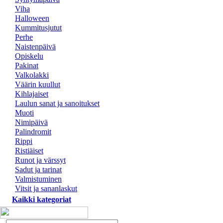
Viha
Halloween
Kummitusjutut
Perhe
Naistenpäivä
Opiskelu
Pakinat
Valkolakki
Väärin kuullut
Kihlajaiset
Laulun sanat ja sanoitukset
Muoti
Nimipäivä
Palindromit
Rippi
Ristiäiset
Runot ja värssyt
Sadut ja tarinat
Valmistuminen
Vitsit ja sananlaskut
Kaikki kategoriat