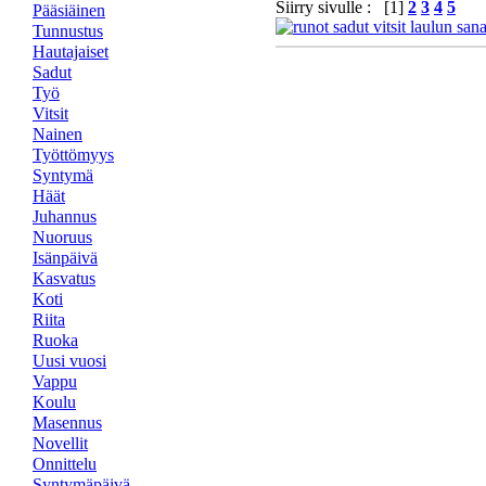
Siirry sivulle : [1]
2
3
4
5
Pääsiäinen
Tunnustus
Hautajaiset
Sadut
Työ
Vitsit
Nainen
Työttömyys
Syntymä
Häät
Juhannus
Nuoruus
Isänpäivä
Kasvatus
Koti
Riita
Ruoka
Uusi vuosi
Vappu
Koulu
Masennus
Novellit
Onnittelu
Syntymäpäivä