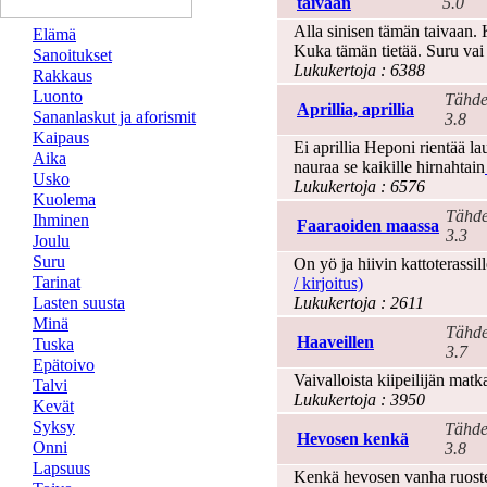
taivaan
5.0
Alla sinisen tämän taivaan. 
Elämä
Kuka tämän tietää. Suru vai
Sanoitukset
Lukukertoja : 6388
Rakkaus
Luonto
Tähde
Aprillia, aprillia
Sananlaskut ja aforismit
3.8
Kaipaus
Ei aprillia Heponi rientää lau
Aika
nauraa se kaikille hirnahtain
Usko
Lukukertoja : 6576
Kuolema
Tähde
Ihminen
Faaraoiden maassa
3.3
Joulu
Suru
On yö ja hiivin kattoterassill
Tarinat
/ kirjoitus)
Lasten suusta
Lukukertoja : 2611
Minä
Tähde
Haaveillen
Tuska
3.7
Epätoivo
Vaivalloista kiipeilijän matk
Talvi
Lukukertoja : 3950
Kevät
Syksy
Tähde
Hevosen kenkä
Onni
3.8
Lapsuus
Kenkä hevosen vanha ruostein