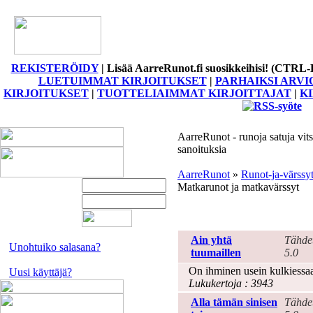
REKISTERÖIDY
|
Lisää AarreRunot.fi suosikkeihisi! (CTRL-
LUETUIMMAT KIRJOITUKSET
|
PARHAIKSI ARVI
KIRJOITUKSET
|
TUOTTELIAIMMAT KIRJOITTAJAT
|
K
AarreRunot - runoja satuja vits
sanoituksia
AarreRunot
»
Runot-ja-värssy
Matkarunot ja matkavärssyt
Matka
Ain yhtä
Tähde
Unohtuiko salasana?
tuumaillen
5.0
On ihminen usein kulkiessaa
Uusi käyttäjä?
Lukukertoja : 3943
Alla tämän sinisen
Tähde