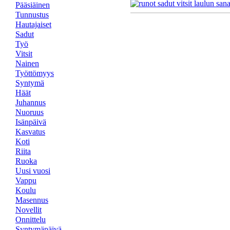
Pääsiäinen
Tunnustus
Hautajaiset
Sadut
Työ
Vitsit
Nainen
Työttömyys
Syntymä
Häät
Juhannus
Nuoruus
Isänpäivä
Kasvatus
Koti
Riita
Ruoka
Uusi vuosi
Vappu
Koulu
Masennus
Novellit
Onnittelu
Syntymäpäivä