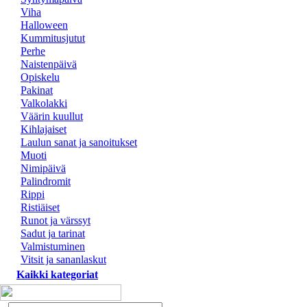
Viha
Halloween
Kummitusjutut
Perhe
Naistenpäivä
Opiskelu
Pakinat
Valkolakki
Väärin kuullut
Kihlajaiset
Laulun sanat ja sanoitukset
Muoti
Nimipäivä
Palindromit
Rippi
Ristiäiset
Runot ja värssyt
Sadut ja tarinat
Valmistuminen
Vitsit ja sananlaskut
Kaikki kategoriat