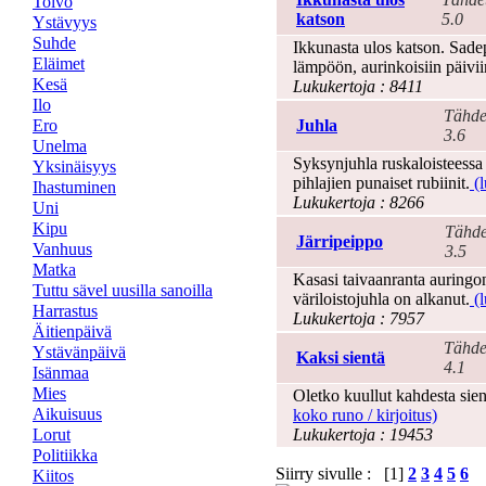
Toivo
katson
5.0
Ystävyys
Suhde
Ikkunasta ulos katson. Sadep
Eläimet
lämpöön, aurinkoisiin päivii
Kesä
Lukukertoja : 8411
Ilo
Tähde
Ero
Juhla
3.6
Unelma
Syksynjuhla ruskaloisteessa h
Yksinäisyys
pihlajien punaiset rubiinit.
(l
Ihastuminen
Lukukertoja : 8266
Uni
Kipu
Tähde
Järripeippo
Vanhuus
3.5
Matka
Kasasi taivaanranta auringo
Tuttu sävel uusilla sanoilla
väriloistojuhla on alkanut.
(l
Harrastus
Lukukertoja : 7957
Äitienpäivä
Tähde
Ystävänpäivä
Kaksi sientä
4.1
Isänmaa
Mies
Oletko kuullut kahdesta sien
Aikuisuus
koko runo / kirjoitus)
Lorut
Lukukertoja : 19453
Politiikka
Siirry sivulle : [1]
2
3
4
5
6
Kiitos