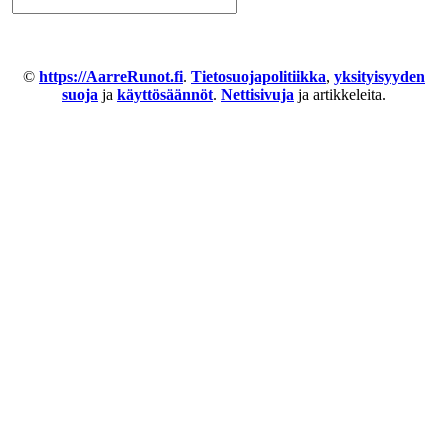
©
https://AarreRunot.fi
.
Tietosuojapolitiikka
,
yksityisyyden
suoja
ja
käyttösäännöt
.
Nettisivuja
ja artikkeleita.