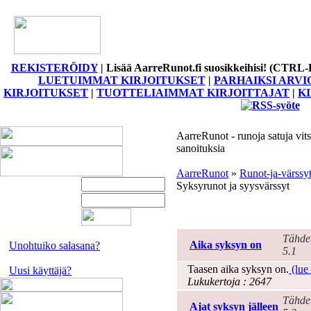
REKISTERÖIDY
|
Lisää AarreRunot.fi suosikkeihisi! (CTRL-
LUETUIMMAT KIRJOITUKSET
|
PARHAIKSI ARVI
KIRJOITUKSET
|
TUOTTELIAIMMAT KIRJOITTAJAT
|
K
AarreRunot - runoja satuja vits
sanoituksia
AarreRunot
»
Runot-ja-värssy
Syksyrunot ja syysvärssyt
Syksy
Tähde
Aika syksyn on
Unohtuiko salasana?
5.1
Taasen aika syksyn on.
(lue 
Uusi käyttäjä?
Lukukertoja : 2647
Tähde
Ajat syksyn jälleen