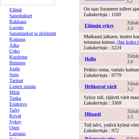
5.2
On taas Suomeen tulleet ajat
Elämä
Lukukertoja : 1169
Sanoitukset
Rakkaus
Tähde
Elämän syksy
Luonto
3.4
Sananlaskut ja aforismit
Matkaani jatkaen, tuulen kor
Kaipaus
toisiansa kutsuu.
(lue koko ru
Aika
Lukukertoja : 5224
Usko
Tähde
Kuolema
Halla
3.6
Ihminen
Joulu
Peikko ruma, vartalo kalman
Suru
Lukukertoja : 9779
Tarinat
Tähde
Lasten suusta
Hehkuvat värit
3.2
Minä
Syksy tuli, räjäytti värit ma
Tuska
Lukukertoja : 3369
Epätoivo
Talvi
Tähde
Hitaasti
Kevät
3.5
Syksy
Tuli talvi, ystävä kylmä viim
Onni
Lukukertoja : 972
Lapsuus
Ikkunasta ulos
Tähde